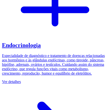
Endocrinologia
Especialidade de diagnóstico e tratamento de doenças relacionadas
aos hormônios e às glândulas endócrinas, como tireoide, pâncreas,
hipófise, adrenais, ovários e testículos. Cuidando assim do sistema
endócrino, que regula funções vitais como metabolismo,
crescimento, reprodução, humor e equilíbrio de eletrólitos.
Ver detalhes