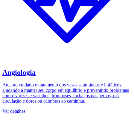
Angiologia
Atua no cuidado e tratamento dos vasos sanguíneos e linfáticos,
ajudando a manter seu corpo em equilíbrio e prevenindo problemas
como: varizes e vasinhos, tromboses, inchaços nas pernas, má
circulação e dores ou câimbras ao caminhar.
Ver detalhes