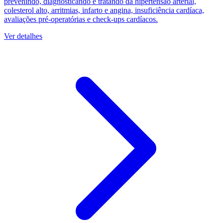
prevenindo, diagnosticando e tratando da hipertensão arterial,
colesterol alto, arritmias, infarto e angina, insuficiência cardíaca,
avaliações pré-operatórias e check-ups cardíacos.
Ver detalhes